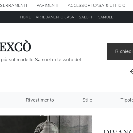
SERRAMENTI
PAVIMENTI
ACCESSORI CASA & UFFICIO
-
-
-
HOME
ARREDAMENTO CASA
SALOTTI
SAMUEL
 EXCÒ
Richiedi
di più sul modello Samuel in tessuto del
Rivestimento
Stile
Tipol
DIVANO