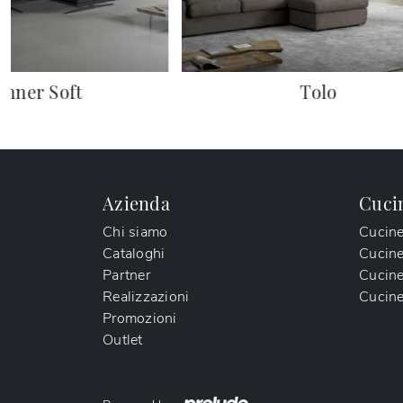
inner Soft
Tolo
Azienda
Cuci
Chi siamo
Cucin
Cataloghi
Cucin
Partner
Cucine
Realizzazioni
Cucine
Promozioni
Outlet