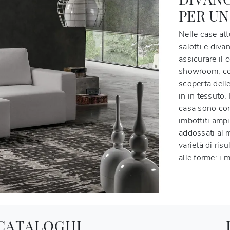
PER UN
Nelle case at
salotti e diva
assicurare il 
showroom, con
scoperta delle
in in tessuto.
casa sono cond
imbottiti amp
addossati al 
varietà di risu
alle forme: i 
 CATALOGHI