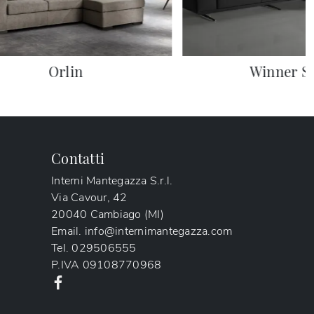
Orlin
Winner So
Contatti
Interni Mantegazza S.r.l.
Via Cavour, 42
20040 Cambiago (MI)
Email.
info@internimantegazza.com
Tel.
029506555
P.IVA
09108770968