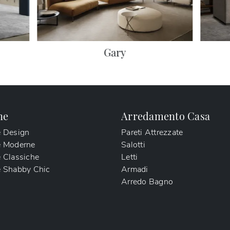
Gary
ne
Arredamento Casa
e Design
Pareti Attrezzate
e Moderne
Salotti
 Classiche
Letti
 Shabby Chic
Armadi
Arredo Bagno