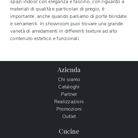
spazi indoor con eleganza e fascino, con riguardo a
materiali di qualità e particolari di pregio, è
importante, anche quando parliamo di porte blindate
e serramenti. In showroom puoi trovare una grande
varietà di arredamenti in differenti texture ad alto
contenuto estetico e funzionali.
Azienda
Chi siamo
Cataloghi
Partner
Realizzazioni
Promozioni
Outlet
Cucine