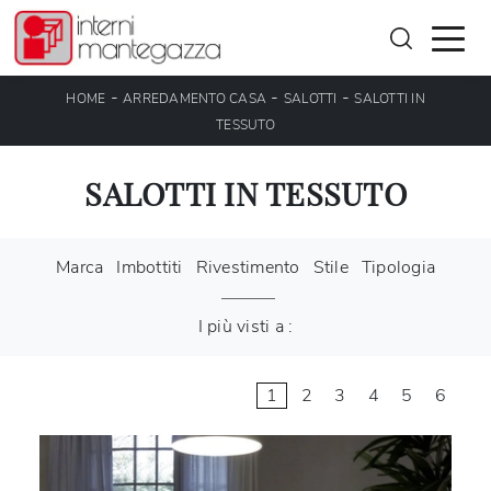
-
-
-
HOME
ARREDAMENTO CASA
SALOTTI
SALOTTI IN
TESSUTO
SALOTTI IN TESSUTO
Marca
Imbottiti
Rivestimento
Stile
Tipologia
I più visti a :
1
2
3
4
5
6