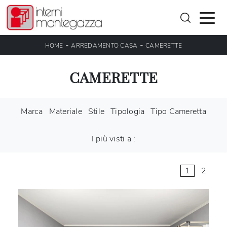
-
-
HOME
ARREDAMENTO CASA
CAMERETTE
CAMERETTE
Marca
Materiale
Stile
Tipologia
Tipo Cameretta
I più visti a :
1
2