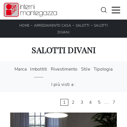
-
-
-
HOME
ARREDAMENTO CASA
SALOTTI
SALOTTI
DIVANI
SALOTTI DIVANI
Marca
Imbottiti
Rivestimento
Stile
Tipologia
I più visti a :
1
2
3
4
5
....
7