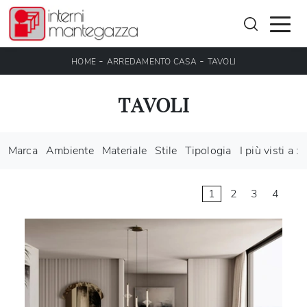
-
-
HOME
ARREDAMENTO CASA
TAVOLI
TAVOLI
Marca
Ambiente
Materiale
Stile
Tipologia
I più visti a :
1
2
3
4