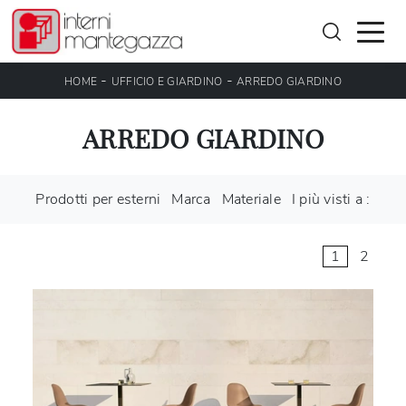
-
-
HOME
UFFICIO E GIARDINO
ARREDO GIARDINO
ARREDO GIARDINO
Prodotti per esterni
Marca
Materiale
I più visti a :
1
2