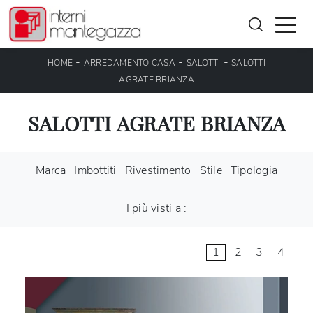
-
-
-
HOME
ARREDAMENTO CASA
SALOTTI
SALOTTI
AGRATE BRIANZA
SALOTTI AGRATE BRIANZA
Marca
Imbottiti
Rivestimento
Stile
Tipologia
I più visti a :
1
2
3
4