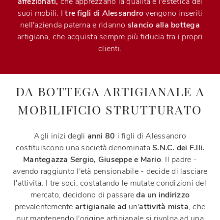
affezionati,
che apprezzano la qualità e l'estetica dei
suoi mobili. I
tre figli di Alessandro
vengono inseriti
nell'azienda paterna e ridanno
slancio alla bottega
artigiana, che acquista sempre più fiducia tra i propri
clienti.
DA BOTTEGA ARTIGIANALE A
MOBILIFICIO STRUTTURATO
Agli inizi degli
anni 80
i figli di Alessandro
costituiscono una società denominata
S.N.C. dei F.lli.
Mantegazza Sergio, Giuseppe e Mario
. Il padre -
avendo raggiunto l'età pensionabile - decide di lasciare
l'attività. I tre soci, costatando le mutate condizioni del
mercato, decidono di passare
da un indirizzo
prevalentemente
artigianale
ad
un'
attività mista
, che
pur mantenendo l'origine artigianale si rivolga ad una