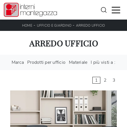
-
-
HOME
UFFICIO E GIARDINO
ARREDO UFFICIO
ARREDO UFFICIO
Marca
Prodotti per ufficio
Materiale
I più visti a :
1
2
3