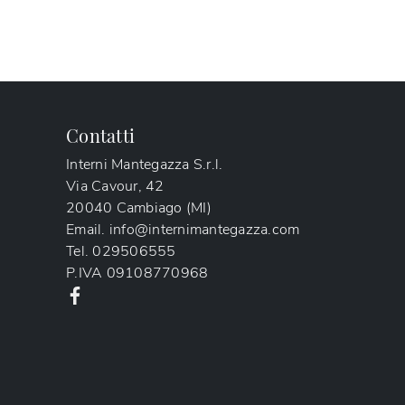
Contatti
Interni Mantegazza S.r.l.
Via Cavour, 42
20040 Cambiago (MI)
Email.
info@internimantegazza.com
Tel.
029506555
P.IVA
09108770968