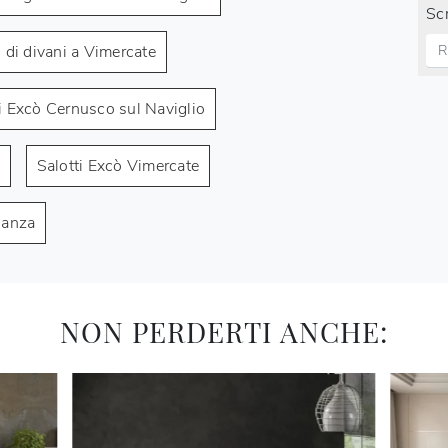
Scr
di divani a Vimercate
i Excò Cernusco sul Naviglio
Salotti Excò Vimercate
ianza
NON PERDERTI ANCHE: