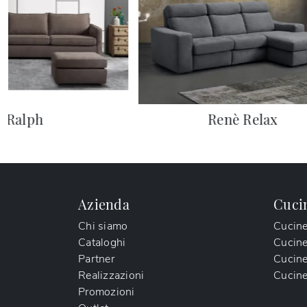
Ralph
Renè Relax
Azienda
Cuci
Chi siamo
Cucin
Cataloghi
Cucin
Partner
Cucine
Realizzazioni
Cucine
Promozioni