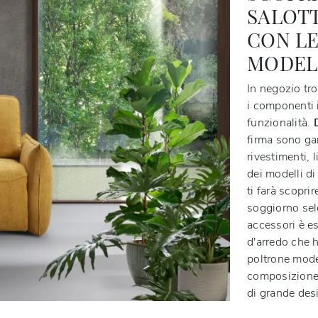
SALOTT
CON LE
MODEL
In negozio tro
i componenti i
funzionalità.
firma sono gar
rivestimenti, 
dei modelli di
ti farà scopri
soggiorno sel
accessori è es
d'arredo che 
poltrone mode
composizione i
di grande des