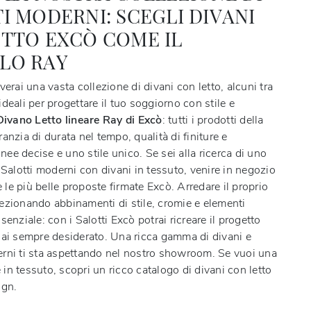
I MODERNI: SCEGLI DIVANI
TTO EXCÒ COME IL
LO RAY
verai una vasta collezione di divani con letto, alcuni tra
deali per progettare il tuo soggiorno con stile e
Divano Letto lineare Ray di Excò
: tutti i prodotti della
anzia di durata nel tempo, qualità di finiture e
linee decise e uno stile unico. Se sei alla ricerca di uno
 Salotti moderni con divani in tessuto, venire in negozio
re le più belle proposte firmate Excò. Arredare il proprio
ezionando abbinamenti di stile, cromie e elementi
senziale: con i Salotti Excò potrai ricreare il progetto
hai sempre desiderato. Una ricca gamma di divani e
rni ti sta aspettando nel nostro showroom. Se vuoi una
n tessuto, scopri un ricco catalogo di divani con letto
ign.