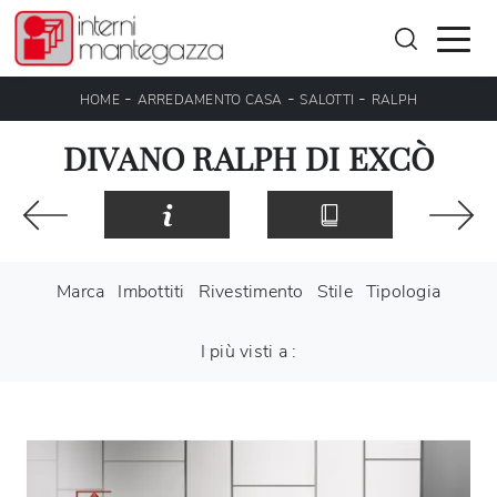
-
-
-
HOME
ARREDAMENTO CASA
SALOTTI
RALPH
DIVANO RALPH DI EXCÒ
Marca
Imbottiti
Rivestimento
Stile
Tipologia
I più visti a :