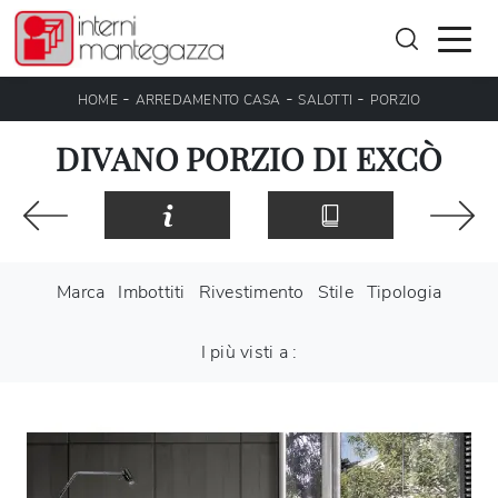
-
-
-
HOME
ARREDAMENTO CASA
SALOTTI
PORZIO
DIVANO PORZIO DI EXCÒ
Marca
Imbottiti
Rivestimento
Stile
Tipologia
I più visti a :