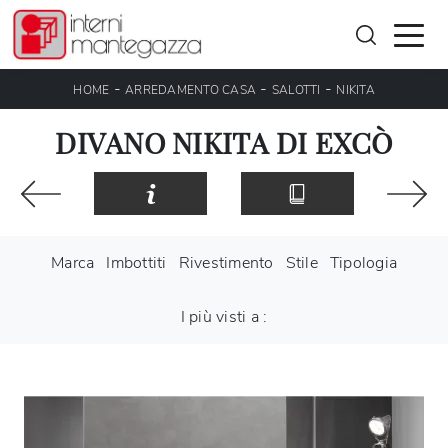
-
-
-
HOME
ARREDAMENTO CASA
SALOTTI
NIKITA
DIVANO NIKITA DI EXCÒ
Marca
Imbottiti
Rivestimento
Stile
Tipologia
I più visti a :