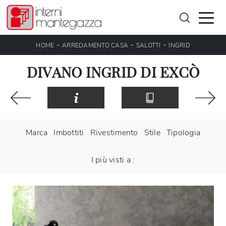
-
-
-
HOME
ARREDAMENTO CASA
SALOTTI
INGRID
DIVANO INGRID DI EXCÒ
Marca
Imbottiti
Rivestimento
Stile
Tipologia
I più visti a :