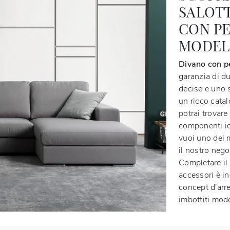
SALOTT
CON PE
MODEL
Divano con pe
garanzia di du
decise e uno 
un ricco cata
potrai trovare
componenti ide
vuoi uno dei m
il nostro nego
Completare il 
accessori è in
concept d'arr
imbottiti mode