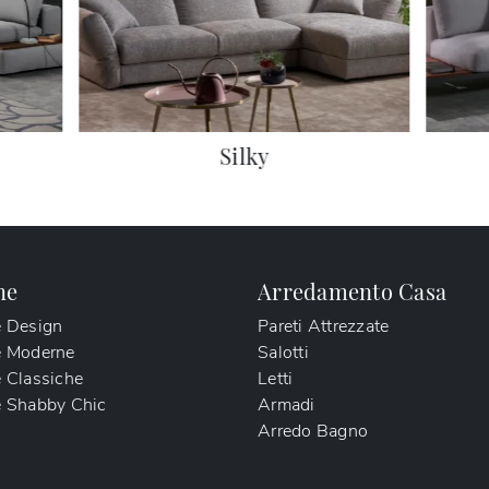
Silky
ne
Arredamento Casa
e Design
Pareti Attrezzate
e Moderne
Salotti
 Classiche
Letti
 Shabby Chic
Armadi
Arredo Bagno