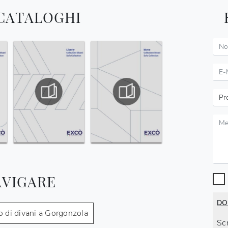
 CATALOGHI
AVIGARE
DO
 di divani a Gorgonzola
Scr