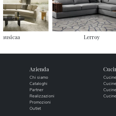
Nausicaa
Lerroy
Azienda
Cuci
Chi siamo
Cucin
Cataloghi
Cucin
Partner
Cucine
Realizzazioni
Cucine
Promozioni
Outlet