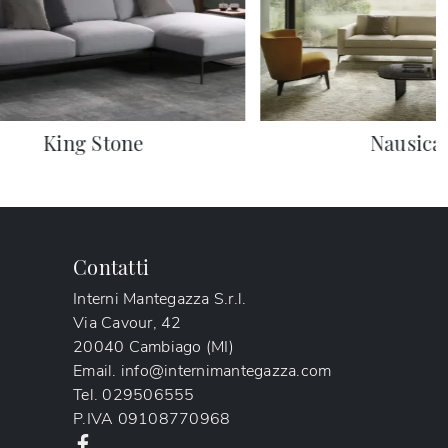
King Stone
Nausica
Contatti
Interni Mantegazza S.r.l.
Via Cavour, 42
20040 Cambiago (MI)
Email.
info@internimantegazza.com
Tel.
029506555
P.IVA
09108770968