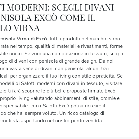
I MODERNI: SCEGLI DIVANI
NISOLA EXCÒ COME IL
LO VIRNA
nisola Virna di Excò
: tutti i prodotti del marchio sono
rata nel tempo, qualità di materiali e rivestimenti, forme
stile unico. Se vuoi una composizione in tessuto, scopri
logo di divani con penisola di grande design. Da noi
 una vasta serie di divani con penisola, alcuni tra i
ali per organizzare il tuo living con stile e praticità. Se
odelli di Salotti moderni con divani in tessuto, visitare
zio ti farà scoprire le più belle proposte firmate Excò.
proprio living valutando abbinamenti di stile, cromie e
dispensabile: con i Salotti Excò potrai ricreare il
edo che hai sempre voluto. Un ricco catalogo di
rni ti sta aspettando nel nostro punto vendita.