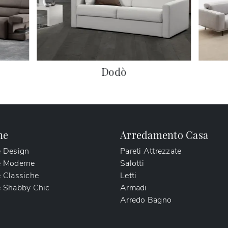
Dodò
ne
Arredamento Casa
e Design
Pareti Attrezzate
e Moderne
Salotti
 Classiche
Letti
 Shabby Chic
Armadi
Arredo Bagno