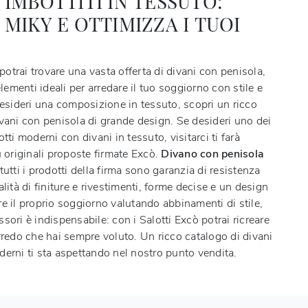
 IMBOTTITI IN TESSUTO:
 MIKY E OTTIMIZZA I TUOI
I
otrai trovare una vasta offerta di divani con penisola,
 elementi ideali per arredare il tuo soggiorno con stile e
desideri una composizione in tessuto, scopri un ricco
ivani con penisola di grande design. Se desideri uno dei
otti moderni con divani in tessuto, visitarci ti farà
ù originali proposte firmate Excò.
Divano con penisola
 tutti i prodotti della firma sono garanzia di resistenza
alità di finiture e rivestimenti, forme decise e un design
e il proprio soggiorno valutando abbinamenti di stile,
sori è indispensabile: con i Salotti Excò potrai ricreare
rredo che hai sempre voluto. Un ricco catalogo di divani
derni ti sta aspettando nel nostro punto vendita.