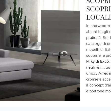
SCOPRI
SCOPRI
LOCAL
In showroom p
alcuni tra gli
praticità. Se 
catalogo di d
modelli di Sal
scoprire le pi
Miky di Excò
:
negli anni, qu
unico. Arredar
cromie e acces
il concept d'a
e poltrone mo