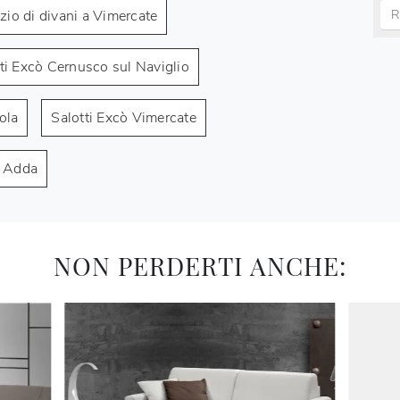
io di divani a Vimercate
ti Excò Cernusco sul Naviglio
ola
Salotti Excò Vimercate
l Adda
NON PERDERTI ANCHE: