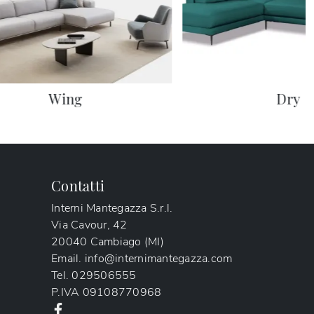
Wing
Dry
Contatti
Interni Mantegazza S.r.l.
Via Cavour, 42
20040 Cambiago (MI)
Email.
info@internimantegazza.com
Tel.
029506555
P.IVA
09108770968