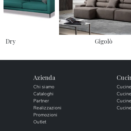
Dry
Gigolò
Azienda
Cuci
Chi siamo
Cucin
Cataloghi
Cucin
Partner
Cucine
Realizzazioni
Cucine
Promozioni
Outlet