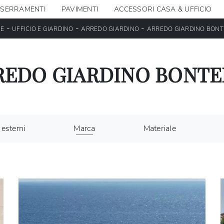
SERRAMENTI
PAVIMENTI
ACCESSORI CASA & UFFICIO
-
-
-
E
UFFICIO E GIARDINO
ARREDO GIARDINO
ARREDO GIARDINO BONT
REDO GIARDINO BONTE
 esterni
Marca
Materiale