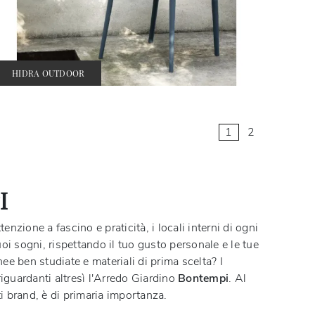
HIDRA OUTDOOR
1
2
I
zione a fascino e praticità, i locali interni di ogni
uoi sogni, rispettando il tuo gusto personale e le tue
ee ben studiate e materiali di prima scelta? I
riguardanti altresì l'Arredo Giardino
Bontempi
. Al
ti brand, è di primaria importanza.