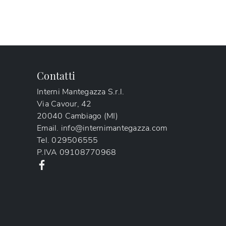
Contatti
Interni Mantegazza S.r.l.
Via Cavour, 42
20040 Cambiago (MI)
Email.
info@internimantegazza.com
Tel.
029506555
P.IVA
09108770968