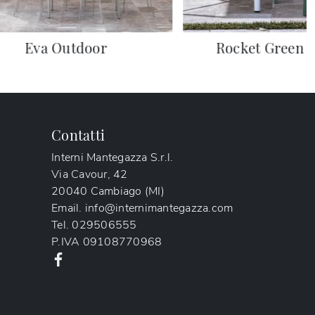
Eva Outdoor
Rocket Green 
Contatti
Interni Mantegazza S.r.l.
Via Cavour, 42
20040 Cambiago (MI)
Email.
info@internimantegazza.com
Tel.
029506555
P.IVA
09108770968