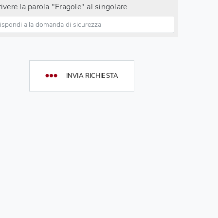
ivere la parola "Fragole" al singolare
INVIA RICHIESTA