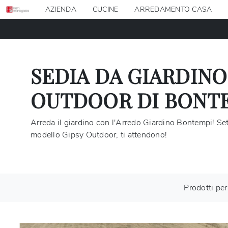
AZIENDA
CUCINE
ARREDAMENTO CASA
SEDIA DA GIARDINO
OUTDOOR DI BONT
Arreda il giardino con l'Arredo Giardino Bontempi! Set 
modello Gipsy Outdoor, ti attendono!
Prodotti per