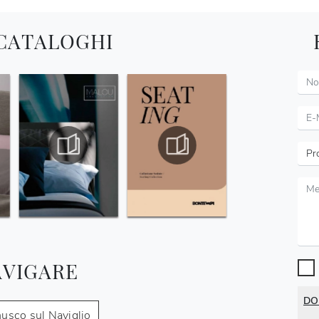
 CATALOGHI
AVIGARE
DO
nusco sul Naviglio