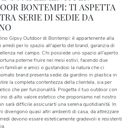
OOR BONTEMPI: TI ASPETTA
TRA SERIE DI SEDIE DA
INO
dino Gipsy Outdoor di Bontempi: è appartenente alla
di arredi per lo spazio all'aperto del brand, garanzia di
cellenza nel campo. Chi possiede uno spazio all'aperto
ortuna poterne fruire nei mesi estivi, facendo due
n familiari e amici o gustandosi la natura che ci
inomato brand presenta sedie da giardino in plastica in
tire la completa contentezza della clientela, sia per
tico che per funzionalità. Progetta il tuo outdoor con
dino di alto valore estetico che proponiamo nel nostro
sarà difficile assicurarti una serena quotidianità. In
ini divengono quasi altri ambienti di casa, da attrezzare
 arredi devono essere esteticamente gradevoli e resistenti
ia.