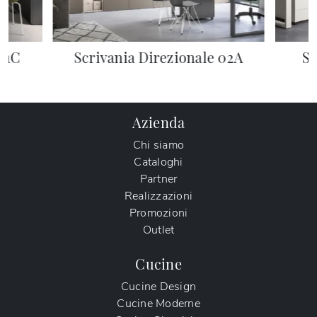
 01C
Scrivania Direzionale 02A
Sc
Azienda
Chi siamo
Cataloghi
Partner
Realizzazioni
Promozioni
Outlet
Cucine
Cucine Design
Cucine Moderne