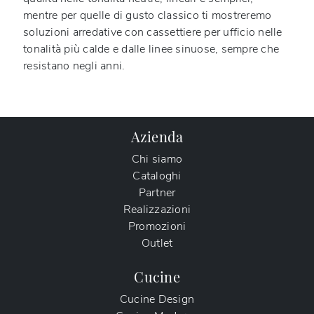
mentre per quelle di gusto classico ti mostreremo
soluzioni arredative con cassettiere per ufficio nelle
tonalità più calde e dalle linee sinuose, sempre che
resistano negli anni.
Azienda
Chi siamo
Cataloghi
Partner
Realizzazioni
Promozioni
Outlet
Cucine
Cucine Design