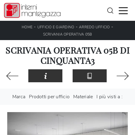
-
-
-
HOME
UFFICIO E GIARDINO
ARREDO UFFICIO
SCRIVANIA OPERATIVA 05B
SCRIVANIA OPERATIVA 05B DI
CINQUANTA3
Marca
Prodotti per ufficio
Materiale
I più visti a :