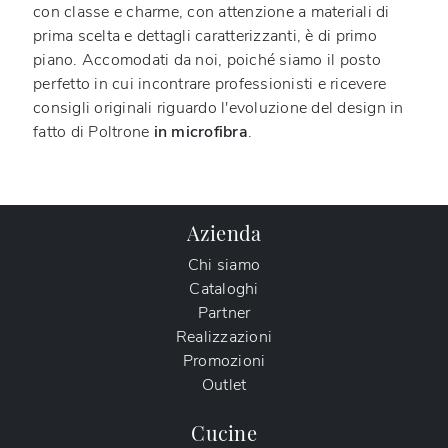
con classe e charme, con attenzione a materiali di
prima scelta e dettagli caratterizzanti, è di primo
piano. Accomodati da noi, poiché siamo il posto
perfetto in cui incontrare professionisti e ricevere
consigli originali riguardo l'evoluzione del design in
fatto di Poltrone
in microfibra
.
Azienda
Chi siamo
Cataloghi
Partner
Realizzazioni
Promozioni
Outlet
Cucine