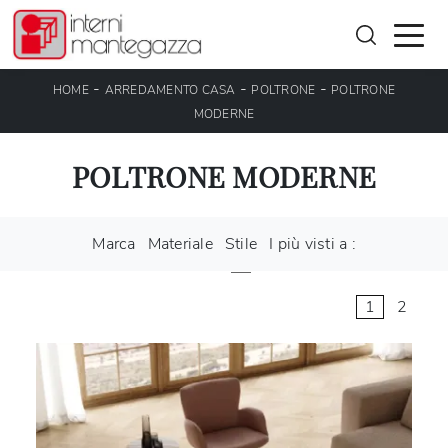
-
-
-
HOME
ARREDAMENTO CASA
POLTRONE
POLTRONE
MODERNE
POLTRONE MODERNE
Marca
Materiale
Stile
I più visti a :
1
2