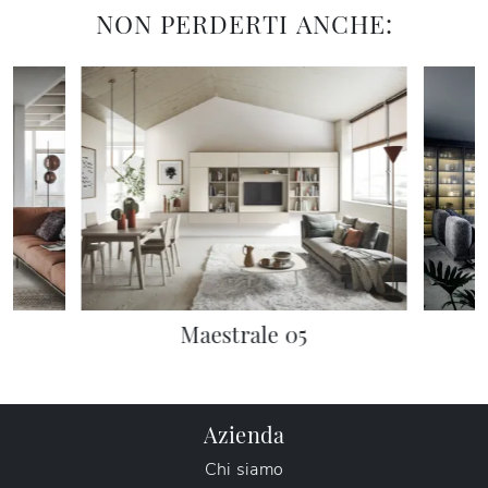
NON PERDERTI ANCHE:
co
Maestrale 05
Azienda
Chi siamo