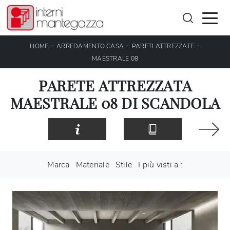
-
-
-
HOME
ARREDAMENTO CASA
PARETI ATTREZZATE
MAESTRALE 08
PARETE ATTREZZATA
MAESTRALE 08 DI SCANDOLA
Marca
Materiale
Stile
I più visti a :