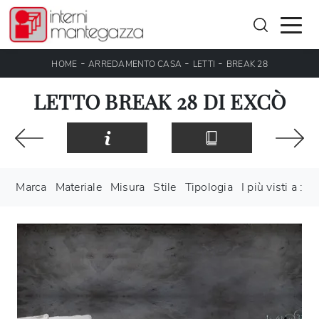
-
-
-
HOME
ARREDAMENTO CASA
LETTI
BREAK 28
LETTO BREAK 28 DI EXCÒ
Marca
Materiale
Misura
Stile
Tipologia
I più visti a :