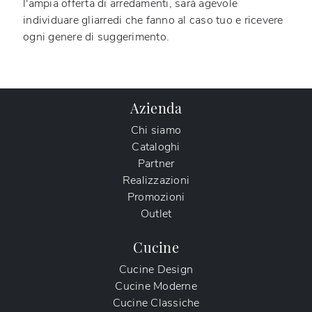
l'ampia offerta di arredamenti, sarà agevole
individuare gliarredi che fanno al caso tuo e ricevere
ogni genere di suggerimento.
Azienda
Chi siamo
Cataloghi
Partner
Realizzazioni
Promozioni
Outlet
Cucine
Cucine Design
Cucine Moderne
Cucine Classiche