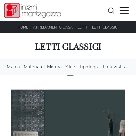
-
-
-
HOME
ARREDAMENTO CASA
LETTI
LETTI CLASSICI
LETTI CLASSICI
Marca
Materiale
Misura
Stile
Tipologia
I più visti a :