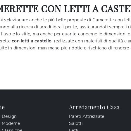
ERETTE CON LETTI A CAST
rai selezionare anche le più belle proposte di Camerette con lett
o alla ricerca di arredi ideali per te, assicurandoti sempre i ris
rne l'uso e lo stile, ma anche per quanto concerne le dimensioni
erette
con letti a castello
, realizzate con materiali di qualità e 
ite in dimensioni man mano più ridotte e rischiano di rendere o
ne
Arredamento Casa
e Design
Pareti Attrezzate
e Moderne
Salotti
 Classiche
Letti