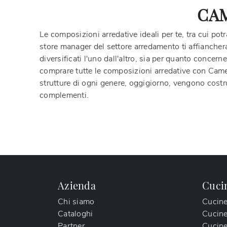
CAM
Le composizioni arredative ideali per te, tra cui pot
store manager del settore arredamento ti affiancherann
diversificati l'uno dall'altro, sia per quanto conce
comprare tutte le composizioni arredative con Cam
strutture di ogni genere, oggigiorno, vengono costru
complementi.
Azienda
Cuci
Chi siamo
Cucin
Cataloghi
Cucin
Partner
Cucine