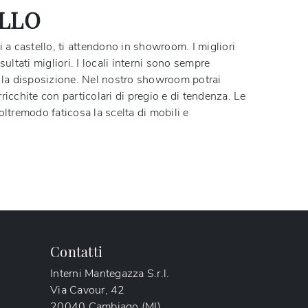
ELLO
i a castello, ti attendono in showroom. I migliori
ultati migliori. I locali interni sono sempre
 e la disposizione. Nel nostro showroom potrai
arricchite con particolari di pregio e di tendenza. Le
ltremodo faticosa la scelta di mobili e
Contatti
Interni Mantegazza S.r.l.
Via Cavour, 42
20040 Cambiago (MI)