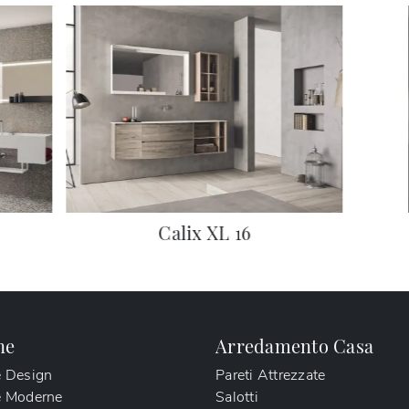
Calix XL 16
ne
Arredamento Casa
e Design
Pareti Attrezzate
e Moderne
Salotti