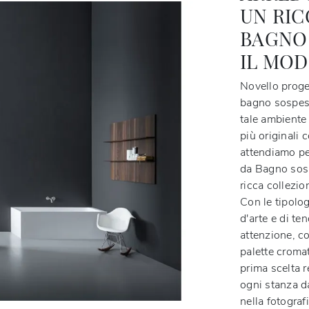
UN RIC
BAGNO 
IL MOD
Novello proge
bagno sospesi
tale ambiente
più originali 
attendiamo pe
da Bagno sosp
ricca collezio
Con le tipolog
d'arte e di te
attenzione, co
palette croma
prima scelta r
ogni stanza d
nella fotograf