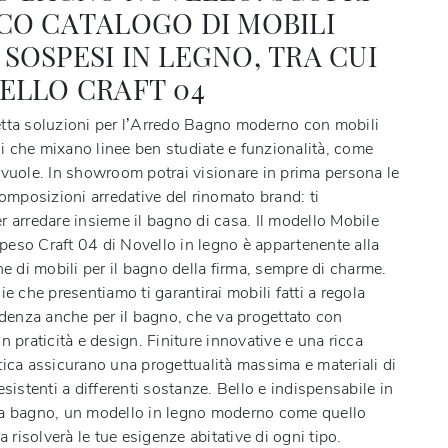
CO CATALOGO DI MOBILI
SOSPESI IN LEGNO, TRA CUI
ELLO CRAFT 04
tta soluzioni per l’Arredo Bagno moderno con mobili
 che mixano linee ben studiate e funzionalità, come
 vuole. In showroom potrai visionare in prima persona le
composizioni arredative del rinomato brand: ti
r arredare insieme il bagno di casa. Il modello Mobile
eso Craft 04 di Novello in legno è appartenente alla
ne di mobili per il bagno della firma, sempre di charme.
ie che presentiamo ti garantirai mobili fatti a regola
ndenza anche per il bagno, che va progettato con
n praticità e design. Finiture innovative e una ricca
tica assicurano una progettualità massima e materiali di
esistenti a differenti sostanze. Bello e indispensabile in
a bagno, un modello in legno moderno come quello
ia risolverà le tue esigenze abitative di ogni tipo.