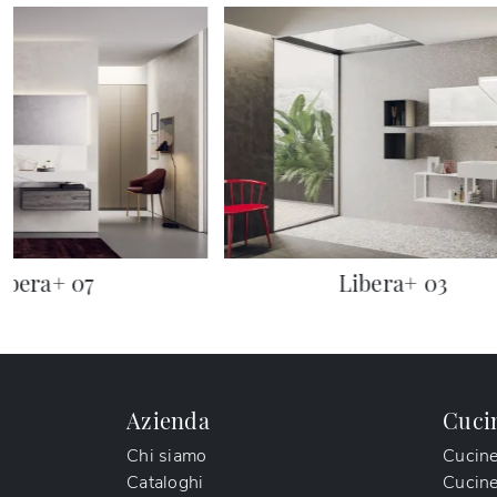
ibera+ 07
Libera+ 03
Azienda
Cuci
Chi siamo
Cucin
Cataloghi
Cucin