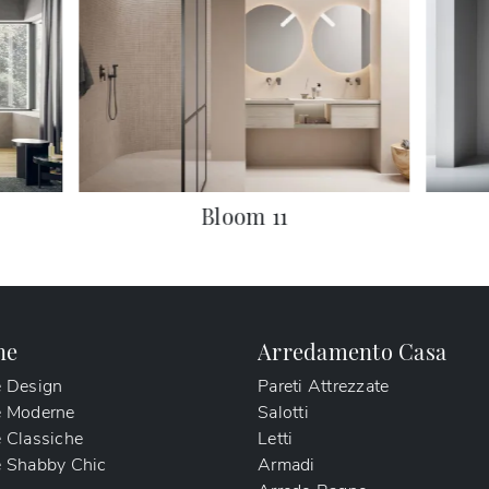
Bloom 11
ne
Arredamento Casa
e Design
Pareti Attrezzate
e Moderne
Salotti
 Classiche
Letti
 Shabby Chic
Armadi