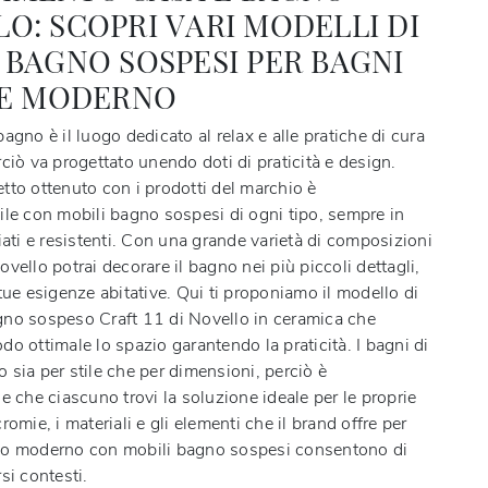
O: SCOPRI VARI MODELLI DI
 BAGNO SOSPESI PER BAGNI
LE MODERNO
agno è il luogo dedicato al relax e alle pratiche di cura
ciò va progettato unendo doti di praticità e design.
tto ottenuto con i prodotti del marchio è
ile con mobili bagno sospesi di ogni tipo, sempre in
iati e resistenti. Con una grande varietà di composizioni
vello potrai decorare il bagno nei più piccoli dettagli,
tue esigenze abitative. Qui ti proponiamo il modello di
no sospeso Craft 11 di Novello in ceramica che
o ottimale lo spazio garantendo la praticità. I bagni di
sia per stile che per dimensioni, perciò è
e che ciascuno trovi la soluzione ideale per le proprie
romie, i materiali e gli elementi che il brand offre per
no moderno con mobili bagno sospesi consentono di
si contesti.