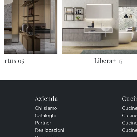
Sartus 05
Libera+ 17
Azienda
Cuci
Chi siamo
Cucin
Cataloghi
Cucin
Partner
Cucine
Realizzazioni
Cucine