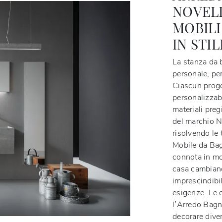
NOVELL
MOBILI
IN STI
La stanza da b
personale, per
Ciascun proge
personalizzab
materiali preg
del marchio No
risolvendo le 
Mobile da Bag
connota in mod
casa cambiano 
imprescindibil
esigenze. Le c
l’Arredo Bag
decorare diver