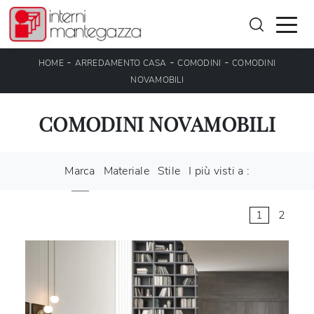
-
-
-
HOME
ARREDAMENTO CASA
COMODINI
COMODINI
NOVAMOBILI
COMODINI NOVAMOBILI
Marca
Materiale
Stile
I più visti a :
1
2