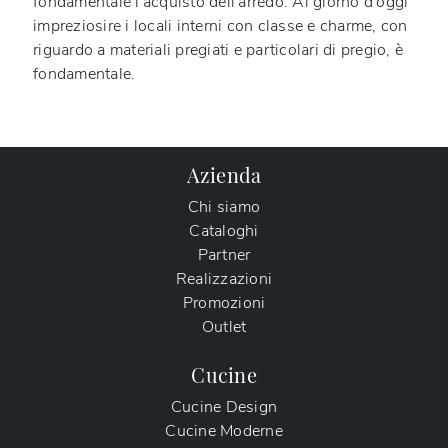
fondamentale l'acquisto dell'arredo. Al giorno d'oggi
impreziosire i locali interni con classe e charme, con
riguardo a materiali pregiati e particolari di pregio, è
fondamentale.
Azienda
Chi siamo
Cataloghi
Partner
Realizzazioni
Promozioni
Outlet
Cucine
Cucine Design
Cucine Moderne