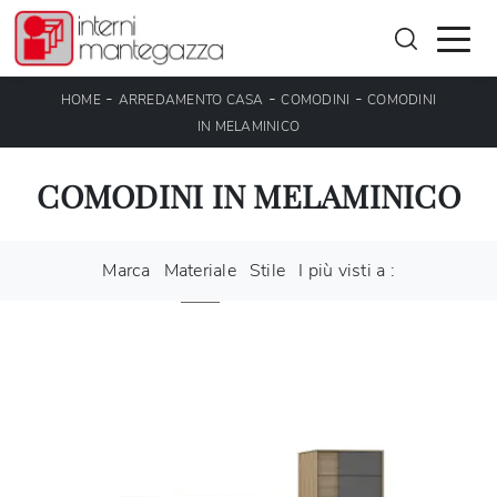
-
-
-
HOME
ARREDAMENTO CASA
COMODINI
COMODINI
IN MELAMINICO
COMODINI IN MELAMINICO
Marca
Materiale
Stile
I più visti a :