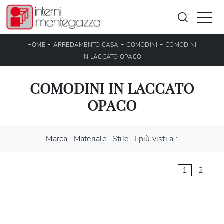
-
-
-
HOME
ARREDAMENTO CASA
COMODINI
COMODINI
IN LACCATO OPACO
COMODINI IN LACCATO
OPACO
Marca
Materiale
Stile
I più visti a :
1
2