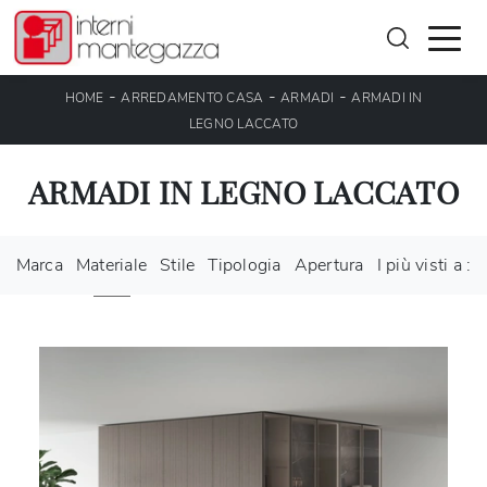
-
-
-
HOME
ARREDAMENTO CASA
ARMADI
ARMADI IN
LEGNO LACCATO
ARMADI IN LEGNO LACCATO
Marca
Materiale
Stile
Tipologia
Apertura
I più visti a :