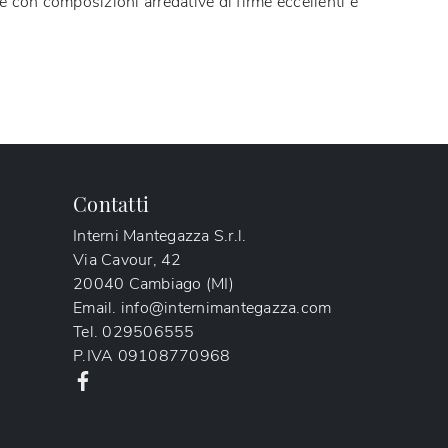
e con composizioni arredative di firme eccellenti è
Contatti
Interni Mantegazza S.r.l.
Via Cavour, 42
20040 Cambiago (MI)
Email.
info@internimantegazza.com
Tel.
029506555
P.IVA
09108770968