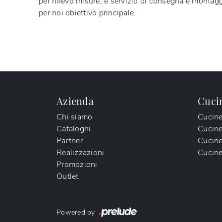
per rilievo misure, e servizio di consegna e montagg
per noi obiettivo principale.
Azienda
Cuci
Chi siamo
Cucin
Cataloghi
Cucin
Partner
Cucine
Realizzazioni
Cucine
Promozioni
Outlet
Powered by