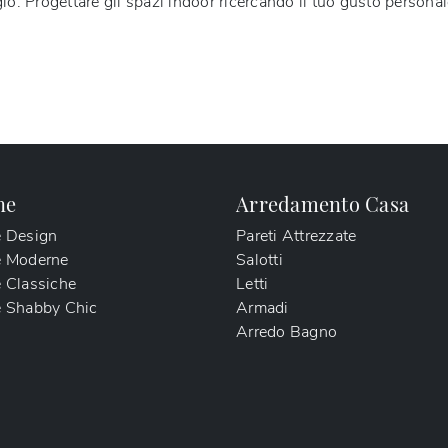
io. Progettare gli spazi indoor ricercando il tuo gusto personal
ne
Arredamento Casa
e Design
Pareti Attrezzate
e Moderne
Salotti
 Classiche
Letti
 Shabby Chic
Armadi
Arredo Bagno