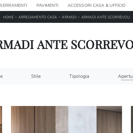
SERRAMENTI
PAVIMENTI
ACCESSORI CASA & UFFICIO
-
-
-
HOME
ARREDAMENTO CASA
ARMADI
ARMADI ANTE SCORREVOLI
RMADI ANTE SCORREVO
le
Stile
Tipologia
Apertu