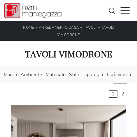
-
-
-
HOME
ARREDAMENTO CASA
TAVOLI
TAVOLI
VIMODRONE
TAVOLI VIMODRONE
Marca
Ambiente
Materiale
Stile
Tipologia
I più visti a :
1
2