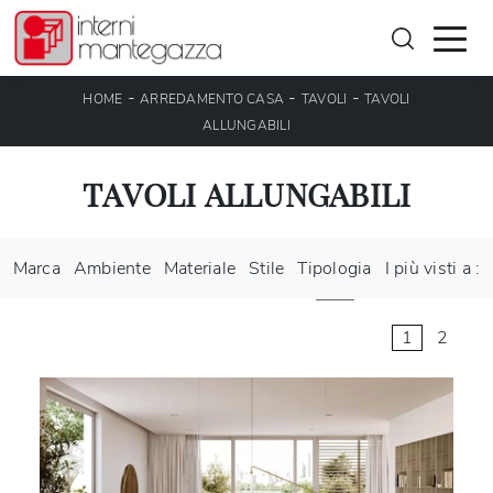
-
-
-
HOME
ARREDAMENTO CASA
TAVOLI
TAVOLI
ALLUNGABILI
TAVOLI ALLUNGABILI
Marca
Ambiente
Materiale
Stile
Tipologia
I più visti a :
1
2