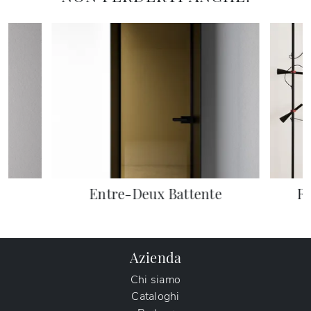
Entre-Deux Battente
Ri
Azienda
Chi siamo
Cataloghi