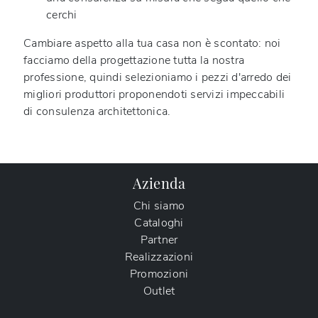
cerchi
Cambiare aspetto alla tua casa non è scontato: noi
facciamo della progettazione tutta la nostra
professione, quindi selezioniamo i pezzi d'arredo dei
migliori produttori proponendoti servizi impeccabili
di consulenza architettonica.
Azienda
Chi siamo
Cataloghi
Partner
Realizzazioni
Promozioni
Outlet