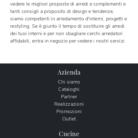
vedere le migliori proposte di arredi e complementi e
tanti consigli a proposito di design e tendenze,
siamo competenti in arredamento d'interni, progetti e
restyling. Se è giunto il tempo di sostituire gli arredi
dei tuoi interni e per non sbagliare cerchi arredatori
affidabili, entra in negozio per vedere i nostri servizi.
Azienda
Chi siamo
Cataloghi
Partner
Realizzazioni
Promozioni
Outlet
Cucine