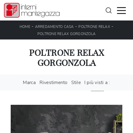
-
-
-
HOME
ARREDAMENTO CASA
POLTRONE RELAX
POLTRONE RELAX GORGONZOLA
POLTRONE RELAX
GORGONZOLA
Marca
Rivestimento
Stile
I più visti a :