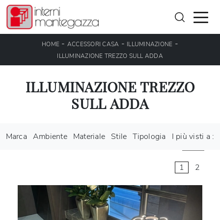
-
-
-
HOME
ACCESSORI CASA
ILLUMINAZIONE
ILLUMINAZIONE TREZZO SULL ADDA
ILLUMINAZIONE TREZZO
SULL ADDA
Marca
Ambiente
Materiale
Stile
Tipologia
I più visti a :
1
2