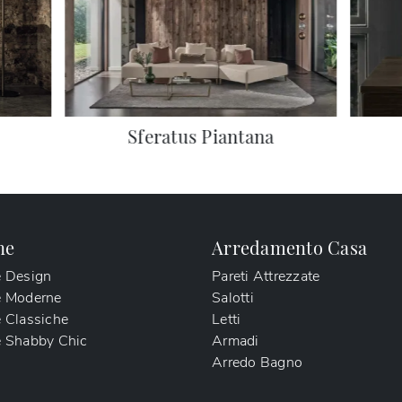
Sferatus Piantana
ne
Arredamento Casa
e Design
Pareti Attrezzate
e Moderne
Salotti
 Classiche
Letti
 Shabby Chic
Armadi
Arredo Bagno