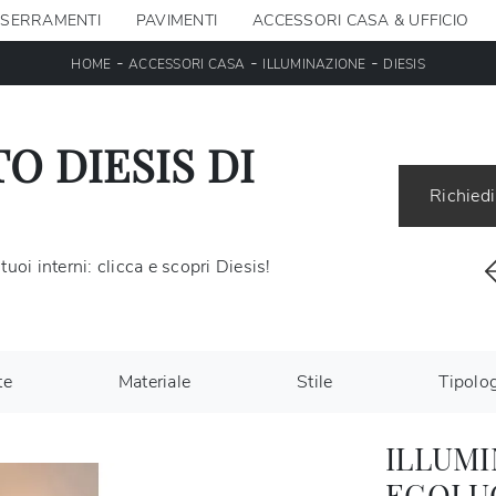
SERRAMENTI
PAVIMENTI
ACCESSORI CASA & UFFICIO
-
-
-
HOME
ACCESSORI CASA
ILLUMINAZIONE
DIESIS
O DIESIS DI
Richiedi
tuoi interni: clicca e scopri Diesis!
te
Materiale
Stile
Tipolo
ILLUMI
EGOLUC