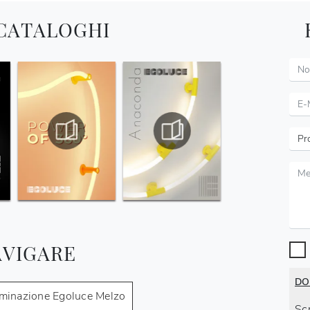
 CATALOGHI
AVIGARE
DO
uminazione Egoluce Melzo
Scr