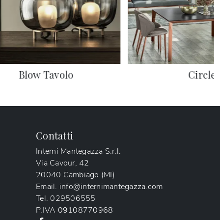
Blow Tavolo
Circle
Contatti
Interni Mantegazza S.r.l.
Via Cavour, 42
20040 Cambiago (MI)
Email.
info@internimantegazza.com
Tel.
029506555
P.IVA
09108770968