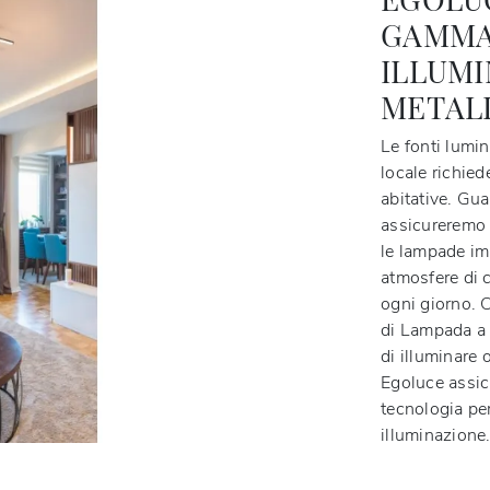
GAMMA
ILLUMI
METAL
Le fonti lumin
locale richied
abitative. Gua
assicureremo 
le lampade imp
atmosfere di 
ogni giorno. 
di Lampada a s
di illuminare 
Egoluce assicu
tecnologia pe
illuminazione