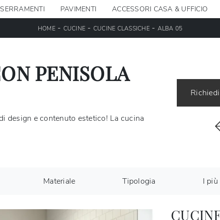
SERRAMENTI
PAVIMENTI
ACCESSORI CASA & UFFICIO
-
-
-
HOME
CUCINE
CUCINE CLASSICHE
ALBA 05
CON PENISOLA
Richiedi
di design e contenuto estetico! La cucina
Materiale
Tipologia
I più 
CUCINE