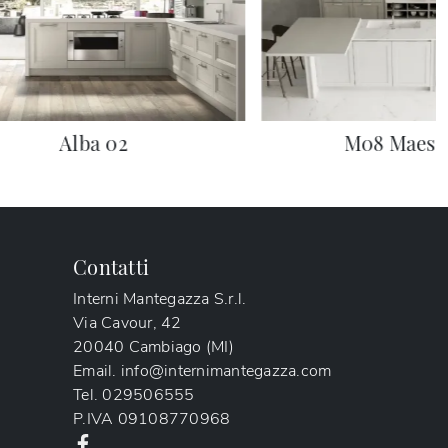
Alba 02
M08 Maest
Contatti
Interni Mantegazza S.r.l.
Via Cavour, 42
20040 Cambiago (MI)
Email.
info@internimantegazza.com
Tel.
029506555
P.IVA
09108770968