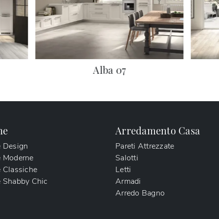
Alba 07
ne
Arredamento Casa
e Design
Pareti Attrezzate
e Moderne
Salotti
 Classiche
Letti
 Shabby Chic
Armadi
Arredo Bagno