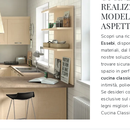
REALIZ
MODELL
ASPET
Scopri una ri
Essebi
, dispo
materiali, dal 
nostre soluzio
trovare sicur
spazio in perf
cucina classi
intimità, poli
Se desideri co
esclusive sul 
legni migliori
Cucina Classi