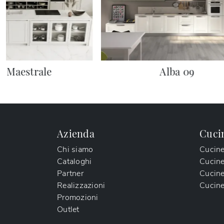
 Maestrale
Alba 09
Azienda
Cuci
Chi siamo
Cucin
Cataloghi
Cucin
Partner
Cucine
Realizzazioni
Cucine
Promozioni
Outlet