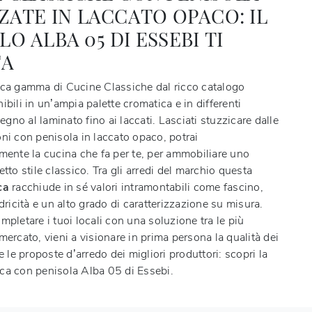
ZATE IN LACCATO OPACO: IL
O ALBA 05 DI ESSEBI TI
TA
cca gamma di Cucine Classiche dal ricco catalogo
nibili in un’ampia palette cromatica e in differenti
legno al laminato fino ai laccati. Lasciati stuzzicare dalle
ni con penisola in laccato opaco, potrai
amente la cucina che fa per te, per ammobiliare uno
etto stile classico. Tra gli arredi del marchio questa
ca
racchiude in sé valori intramontabili come fascino,
edricità e un alto grado di caratterizzazione su misura.
mpletare i tuoi locali con una soluzione tra le più
mercato, vieni a visionare in prima persona la qualità dei
 e le proposte d’arredo dei migliori produttori: scopri la
ca con penisola Alba 05 di Essebi.