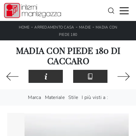
-
-
-
HOME
ARREDAMENTO CASA
MADIE
MADIA CON
PIEDE 180
MADIA CON PIEDE 180 DI
CACCARO
Marca
Materiale
Stile
I più visti a :