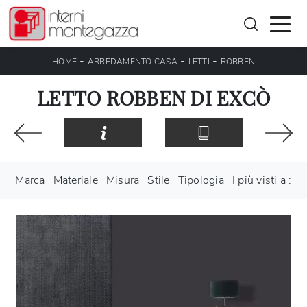
-
-
-
HOME
ARREDAMENTO CASA
LETTI
ROBBEN
LETTO ROBBEN DI EXCÒ
Marca
Materiale
Misura
Stile
Tipologia
I più visti a :