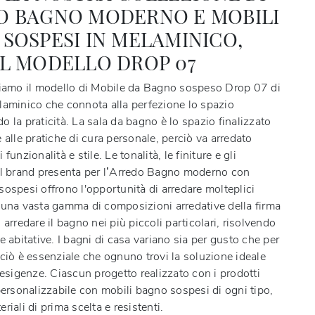
O BAGNO MODERNO E MOBILI
SOSPESI IN MELAMINICO,
L MODELLO DROP 07
tiamo il modello di Mobile da Bagno sospeso Drop 07 di
laminico che connota alla perfezione lo spazio
 la praticità. La sala da bagno è lo spazio finalizzato
 alle pratiche di cura personale, perciò va arredato
funzionalità e stile. Le tonalità, le finiture e gli
il brand presenta per l’Arredo Bagno moderno con
ospesi offrono l'opportunità di arredare molteplici
 una vasta gamma di composizioni arredative della firma
 arredare il bagno nei più piccoli particolari, risolvendo
e abitative. I bagni di casa variano sia per gusto che per
ciò è essenziale che ognuno trovi la soluzione ideale
 esigenze. Ciascun progetto realizzato con i prodotti
personalizzabile con mobili bagno sospesi di ogni tipo,
riali di prima scelta e resistenti.