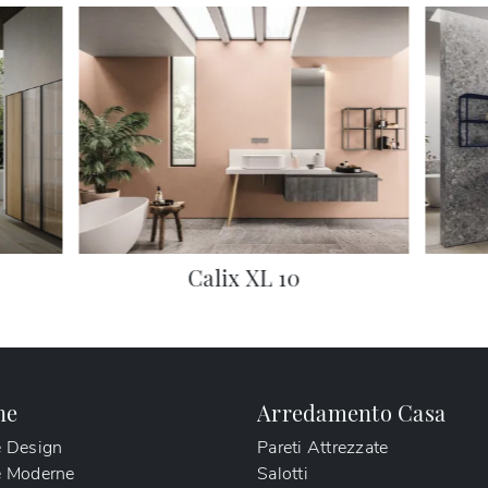
Calix XL 10
ne
Arredamento Casa
e Design
Pareti Attrezzate
e Moderne
Salotti