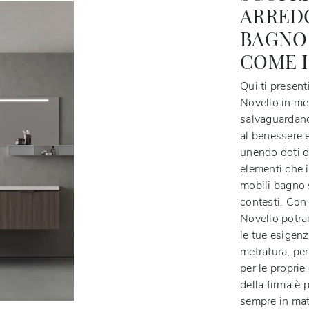
ARRED
BAGNO 
COME I
Qui ti presen
Novello in me
salvaguardando
al benessere e
unendo doti di 
elementi che 
mobili bagno s
contesti. Con
Novello potrai
le tue esigenz
metratura, per
per le proprie
della firma è 
sempre in mate