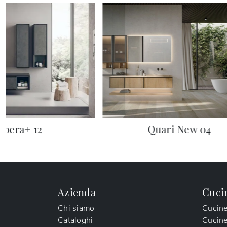
ibera+ 12
Quari New 04
Azienda
Cuci
Chi siamo
Cucin
Cataloghi
Cucin