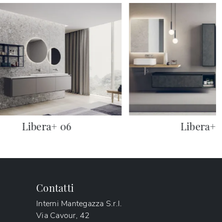
Libera+ 06
Libera+ 
Contatti
Interni Mantegazza S.r.l.
Via Cavour, 42