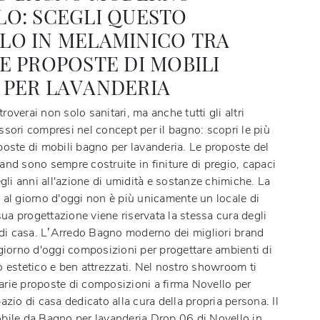
O: SCEGLI QUESTO
LO IN MELAMINICO TRA
E PROPOSTE DI MOBILI
 PER LAVANDERIA
overai non solo sanitari, ma anche tutti gli altri
sori compresi nel concept per il bagno: scopri le più
poste di mobili bagno per lavanderia. Le proposte del
and sono sempre costruite in finiture di pregio, capaci
egli anni all'azione di umidità e sostanze chimiche. La
 al giorno d'oggi non è più unicamente un locale di
 sua progettazione viene riservata la stessa cura degli
i di casa. L’Arredo Bagno moderno dei migliori brand
 giorno d'oggi composizioni per progettare ambienti di
o estetico e ben attrezzati. Nel nostro showroom ti
rie proposte di composizioni a firma Novello per
azio di casa dedicato alla cura della propria persona. Il
bile da Bagno per lavanderia Drop 06 di Novello in