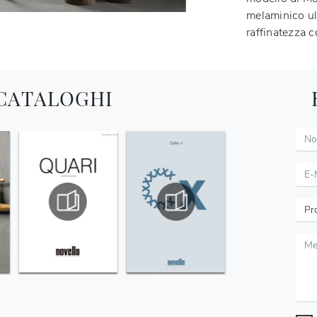
melaminico ult
raffinatezza 
 CATALOGHI