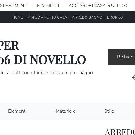
SERRAMENTI
PAVIMENTI
ACCESSORI CASA & UFFICIO
-
-
-
HOME
ARREDAMENTO CASA
ARREDO BAGNO
DROP 06
PER
06 DI NOVELLO
Richiedi
icca e ottieni informazioni su mobili bagno
Elementi
Materiale
Stile
ARRED