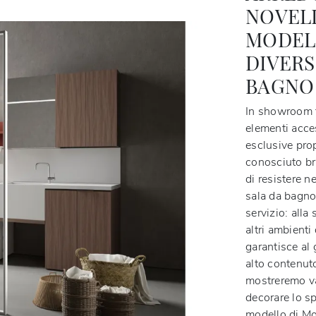
NOVELL
MODEL
DIVERS
BAGNO
In showroom tr
elementi acces
esclusive pro
conosciuto br
di resistere n
sala da bagno
servizio: alla
altri ambient
garantisce al
alto contenut
mostreremo va
decorare lo sp
modello di Mo