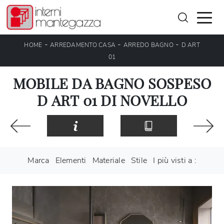
-
-
-
HOME
ARREDAMENTO CASA
ARREDO BAGNO
D ART
01
MOBILE DA BAGNO SOSPESO
D ART 01 DI NOVELLO
Marca
Elementi
Materiale
Stile
I più visti a :