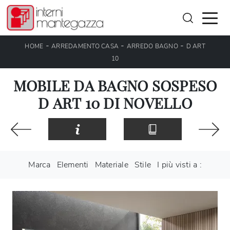
-
-
-
HOME
ARREDAMENTO CASA
ARREDO BAGNO
D ART
10
MOBILE DA BAGNO SOSPESO
D ART 10 DI NOVELLO
Marca
Elementi
Materiale
Stile
I più visti a :